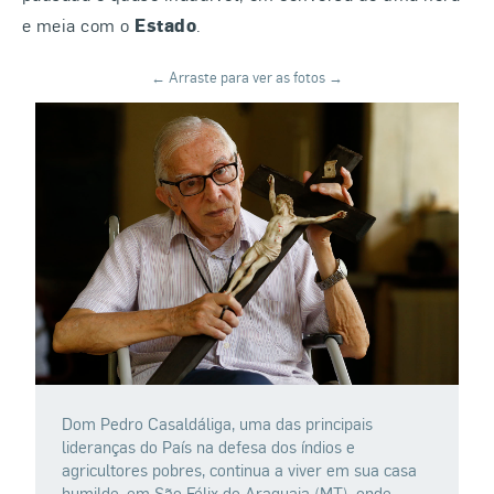
e meia com o
Estado
.
Dom Pedro Casaldáliga, uma das principais
P
lideranças do País na defesa dos índios e
C
agricultores pobres, continua a viver em sua casa
“
humilde, em São Félix do Araguaia (MT), onde
d