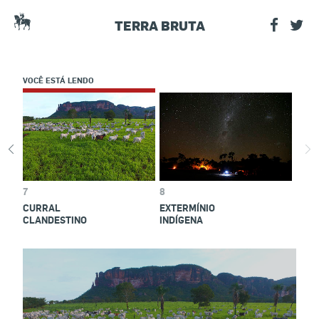
Estadão
Compa
T
TERRA BRUTA
no
VOCÊ ESTÁ LENDO
Faceb
7
8
CURRAL
EXTERMÍNIO
CLANDESTINO
INDÍGENA