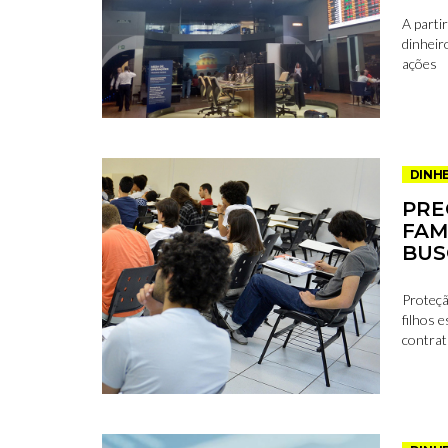
A parti
dinheir
ações
DINH
PRE
FAM
BUS
Proteçã
filhos 
contrat