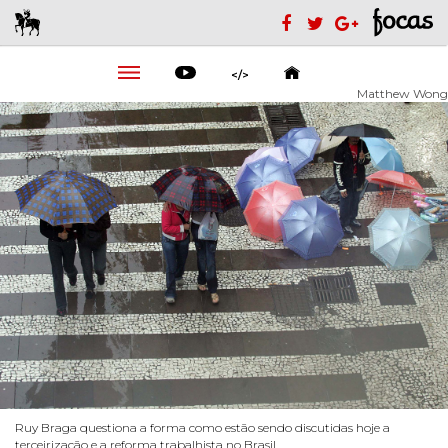
</>
Matthew Wong
Ruy Braga questiona a forma como estão sendo discutidas hoje a
terceirização e a reforma trabalhista no Brasil